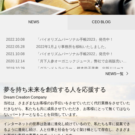
NEWS
CEO BLOG
2022.10.08
「バイオリズムパーソナル手帳2023」発売中！
2022.05.28
2022年1月より事務所を移転いたしました。
2021.10.08
「バイオリズムパーソナル手帳2022」発売中！
2020.12.14
「月下人参オーガニックジュース」弊社で企画販売いたしました。
2019.10.29
「グランドトラベラー 」橋本尚子著書 出版リリース
NEWS一覧
夢を持ち未来を創造する人を応援する
Dream Creation Company
当社は、さまざまなお客様のお手伝いをさせていただく代行業務をさせていた
だきながら、私たちも共に成長させていただき、お客様にとって無くてはなら
ないパートナーとなることを目指しています。
インターネットの世界は急速に進化し続けているので、私たちも常に提案でき
るように進化し続け、人と仕事と社会をつなぐ架け橋として存在し、さまざま