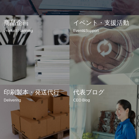
商品企画
イベント・支援活動
Product Planning
Event&Support
印刷製本・発送代行
代表ブログ
Delivering
CEO Blog