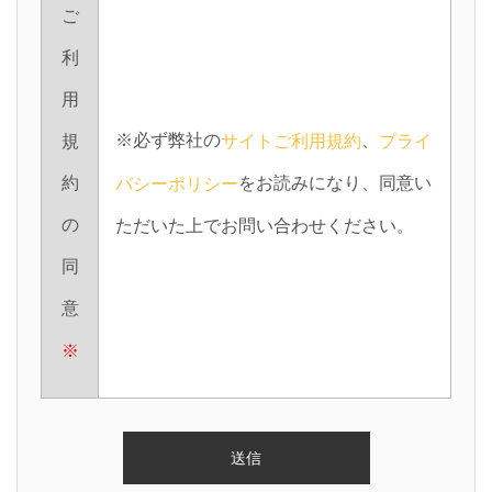
ご
利
用
※必ず弊社の
、
サイトご利用規約
プライ
規
をお読みになり、同意い
約
バシーポリシー
の
ただいた上でお問い合わせください。
同
意
※