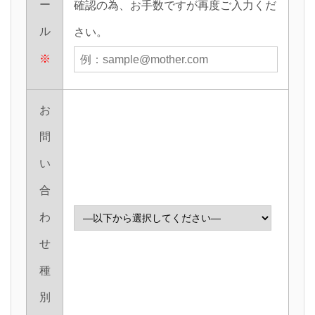
ー
確認の為、お手数ですが再度ご入力くだ
ル
さい。
※
お
問
い
合
わ
せ
種
別