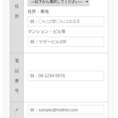
住
住所・番地
所
マンション・ビル等
電
話
番
号
メ