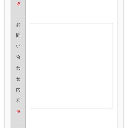
※
お
問
い
合
わ
せ
内
容
※