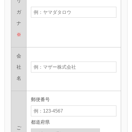
リ
ガ
ナ
※
会
社
名
郵便番号
都道府県
ご